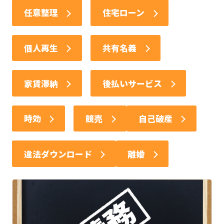
任意整理
住宅ローン
個人再生
共有名義
家賃滞納
後払いサービス
時効
競売
自己破産
違法ダウンロード
離婚