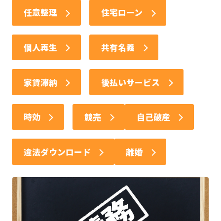
任意整理
住宅ローン
個人再生
共有名義
家賃滞納
後払いサービス
時効
競売
自己破産
違法ダウンロード
離婚