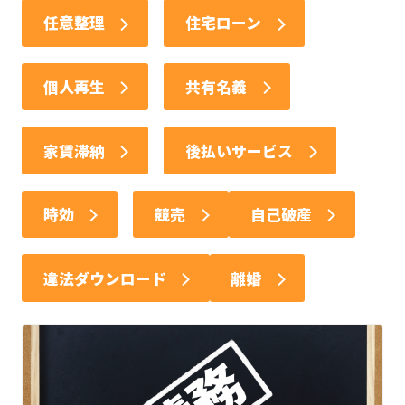
任意整理
住宅ローン
個人再生
共有名義
家賃滞納
後払いサービス
時効
競売
自己破産
違法ダウンロード
離婚