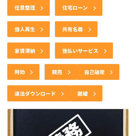
任意整理
住宅ローン
個人再生
共有名義
家賃滞納
後払いサービス
時効
競売
自己破産
違法ダウンロード
離婚