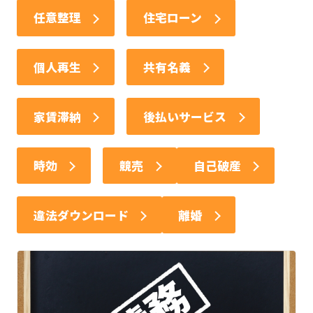
任意整理
住宅ローン
個人再生
共有名義
家賃滞納
後払いサービス
時効
競売
自己破産
違法ダウンロード
離婚