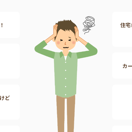
！
住宅
カ
けど