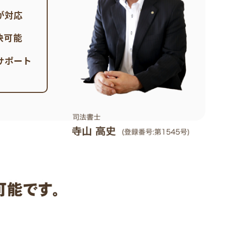
が対応
決可能
サポート