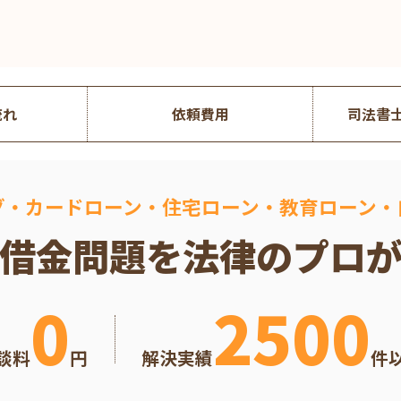
流れ
依頼費用
司法書
グ・カードローン・住宅ローン・
教育ローン・
借金問題を
法律のプロ
0
2500
談料
円
解決実績
件